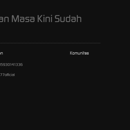
lan Masa Kini Sudah
an
Komunitas
85930141336
7official