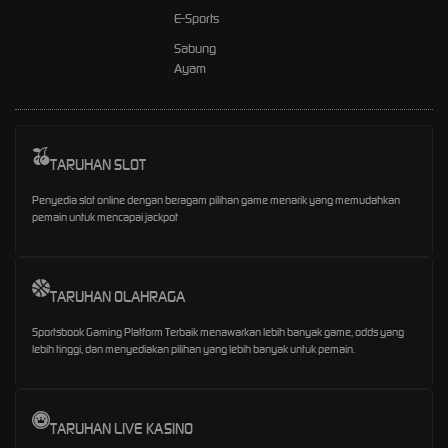
E-Sports
Sabung
Ayam
TARUHAN SLOT
Penyedia slot online dengan beragam pilihan game menarik yang memudahkan
pemain untuk mencapai jackpot
TARUHAN OLAHRAGA
Sportsbook Gaming Platform Terbaik menawarkan lebih banyak game, odds yang
lebih tinggi, dan menyediakan pilihan yang lebih banyak untuk pemain.
TARUHAN LIVE KASINO