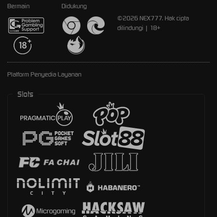
Bermain
Didukung
©2026 NEX777. Hak cipta
dilindungi | 18+
Platform Penyedia Layanan
Slots