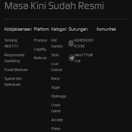
Masa Kini Sudah Resmi
Kebijaksanaan
Platform
Kategori
Dukungan
Komunitas
Tentang
Promosi
Hot
+62859301
NEX777
Games
41336
Loyalty
Responsible
Slots
Nex777offi
Referral
Gambling
cial
Live
Pusat Bantuan
Casino
Syarat dan
Race
Ketentuan
Togel
Olahraga
Crash
Game
Arcade
Poker