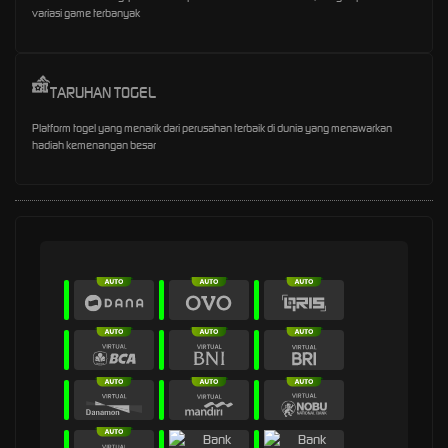
variasi game terbanyak
TARUHAN TOGEL
Platform togel yang menarik dari perusahan terbaik di dunia yang menawarkan
hadiah kemenangan besar