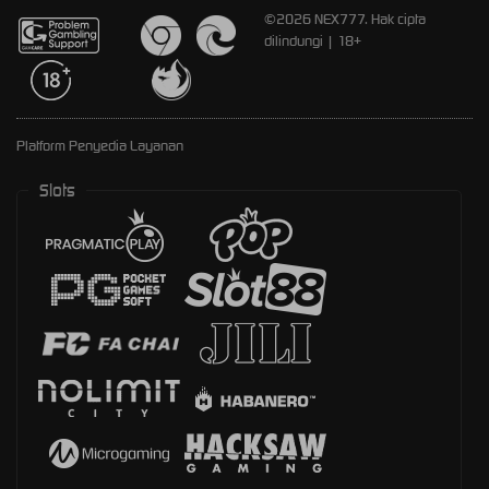
©2026 NEX777. Hak cipta
dilindungi | 18+
Platform Penyedia Layanan
Slots