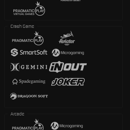
Crash Game
Arcade