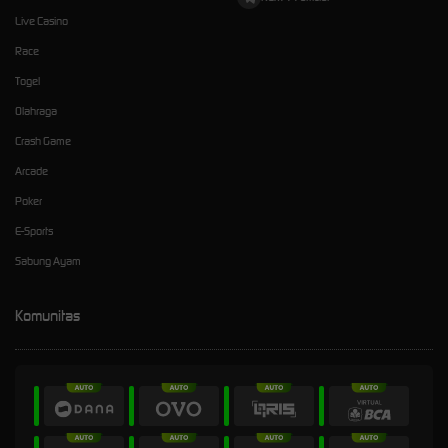
Live Casino
Race
Togel
Olahraga
Crash Game
Arcade
Poker
E-Sports
Sabung Ayam
Komunitas