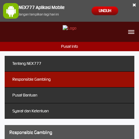
×
NEX777 Aplikasi Mobile
UNDUH
Jangan tampilkan lagi hari ini
Pusat Info
Tentang NEX777
Responsible Gambling
Pusat Bantuan
Syarat dan Ketentuan
Responsible Gambling