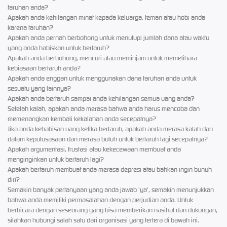
taruhan anda?
Apakah anda kehilangan minat kepada keluarga, teman atau hobi anda
karena taruhan?
Apakah anda pernah berbohong untuk menutupi jumlah dana atau waktu
yang anda habiskan untuk bertaruh?
Apakah anda berbohong, mencuri atau meminjam untuk memelihara
kebiasaan bertaruh anda?
Apakah anda enggan untuk menggunakan dana taruhan anda untuk
sesuatu yang lainnya?
Apakah anda bertaruh sampai anda kehilangan semua uang anda?
Setelah kalah, apakah anda merasa bahwa anda harus mencoba dan
memenangkan kembali kekalahan anda secepatnya?
Jika anda kehabisan uang ketika bertaruh, apakah anda merasa kalah dan
dalam keputusasaan dan merasa butuh untuk bertaruh lagi secepatnya?
Apakah argumentasi, frustasi atau kekecewaan membuat anda
menginginkan untuk bertaruh lagi?
Apakah bertaruh membuat anda merasa depresi atau bahkan ingin bunuh
diri?
Semakin banyak pertanyaan yang anda jawab 'ya', semakin menunjukkan
bahwa anda memiliki permasalahan dengan perjudian anda. Untuk
berbicara dengan seseorang yang bisa memberikan nasihat dan dukungan,
silahkan hubungi salah satu dari organisasi yang tertera di bawah ini.