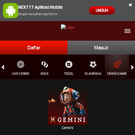
×
NEX777 Aplikasi Mobile
UNDUH
Jangan tampilkan lagi hari ini
Daftar
Masuk
S
LIVE CASINO
RACE
TOGEL
OLAHRAGA
CRASH GAME
Gemini