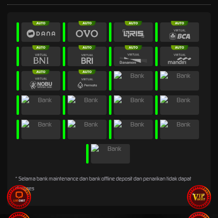
* Selama bank maintenance dan bank offline deposit dan penarikan tidak dapat
diproses